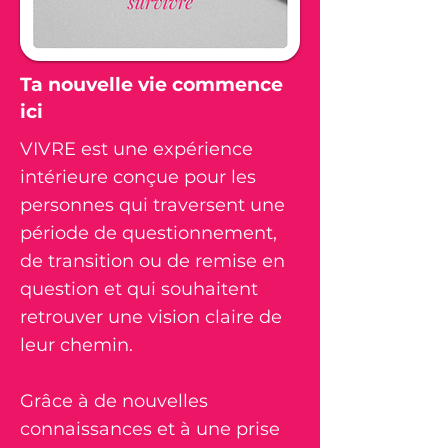
Ta nouvelle vie commence
ici
VIVRE est une expérience
intérieure conçue pour les
personnes qui traversent une
période de questionnement,
de transition ou de remise en
question et qui souhaitent
retrouver une vision claire de
leur chemin.
Grâce à de nouvelles
connaissances et à une prise