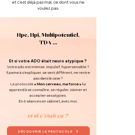
et c'est déjà pas mal, ce dont vous ne
voulez pas.
Hpe, Hpi, Multipotentiel,
TDA ...
Et si votre ADO était neuro atypique ?
Votre ado est intense, impulsif, hypersensible ?
Il peine à s’expliquer, se sent différent, ne rentre
pas dans la case ?
Le protocole
« Mon cerveau, ma force »
lui
apprend à se connaître, se réguler, s’aimer et
accepter ses atypies.
En 6 séances en cabinet, avec moi.
et si c'était ça ?
DÉCOUVRIR LE PROTOCOLE