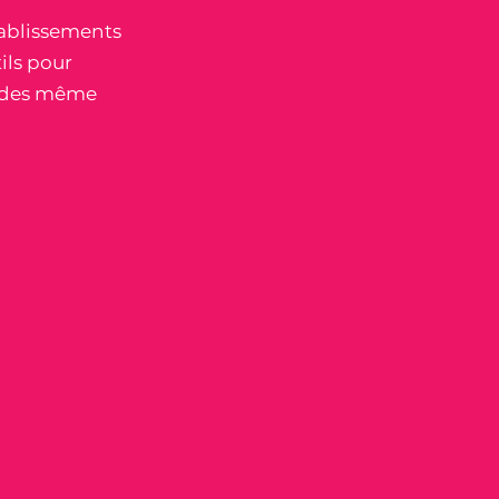
tablissements
tils pour
vides même