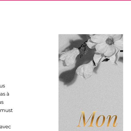
E
ous
as à
us
 must
 avec