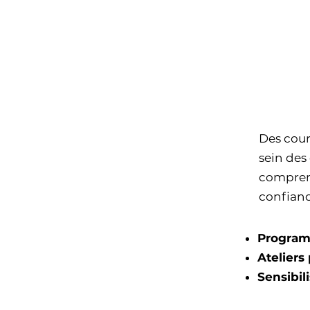
LE
ME
Des cour
sein des
comprend
confianc
Program
Ateliers
Sensibil