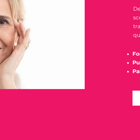
De
sc
tr
qu
Fo
Pu
Pa