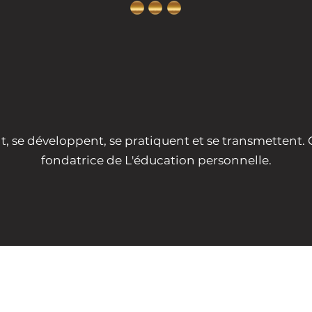
 des compétences de vie qui ne sont 
réservées à certains."
t, se développent, se pratiquent et se transmettent. C
fondatrice de L'éducation personnelle.