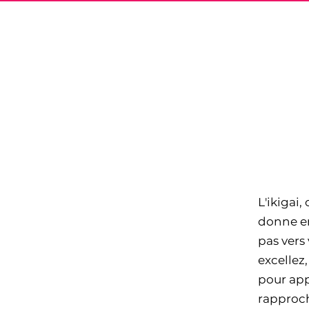
TR
VI
L'ikigai,
donne en
pas vers 
excellez
pour app
rapproch