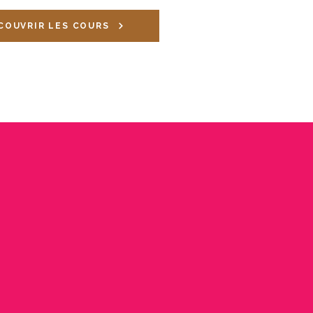
COUVRIR LES COURS
LES CONFÉRENCES
e laurence