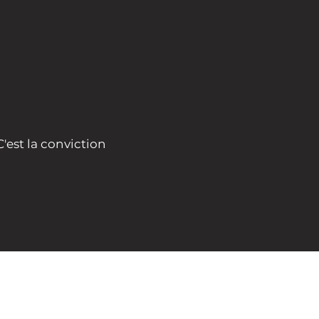
ni innées ni
'est la conviction