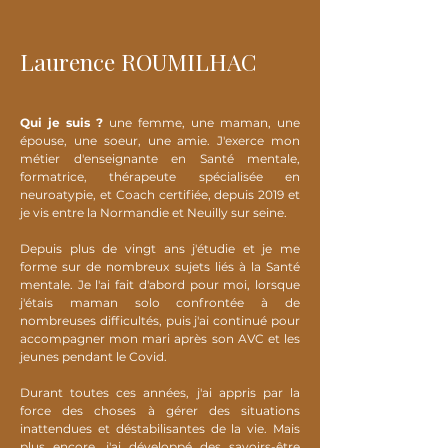
Laurence ROUMILHAC
Qui je suis ?
u
ne femme, une maman, une
épouse, une soeur, une amie. J'exerce mon
métier d'enseignante en Santé mentale,
formatrice, thérapeute spécialisée en
neuroatypie, et Coach certifiée, depuis 2019 et
je vis entre la Normandie et Neuilly sur seine.
Depuis plus de vingt ans j'étudie et je me
forme sur de nombreux sujets liés à la Santé
mentale. Je l'ai fait d'abord pour moi, lorsque
j'étais maman solo confrontée à de
nombreuses difficultés, puis j'ai continué pour
accompagner mon mari après son AVC et les
jeunes pendant le Covid.
Durant toutes ces années, j'ai appris par la
force des choses à gérer des situations
inattendues et déstabilisantes de la vie.
Mais
plus encore, j'ai développé des savoirs-être