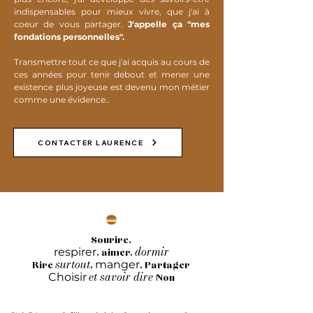
indispensables pour mieux vivre, que j'ai à
coeur de vous partager.
J'appelle ça "mes
fondations personnelles".
Transmettre tout ce que j'ai acquis au cours de
ces années pour tenir debout et mener une
existence plus joyeuse est devenu mon métier
comme une évidence..
CONTACTER LAURENCE
Sourire,
dormir
respirer
, aimer,
surtout
manger
Rire
,
, Partager
et savoir dire
Choisir
Non