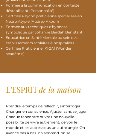
Formée à la communication en contexte
déstabilisant (Personnalité)
Certifiée Psycho praticienne spécialisée en
Neuro Atypie (Audrey Akoun)
Formée aux techniques d'hypnose
symbolique par Johanne Berdah Benistant
Éducatrice en Santé Mentale au sein des
établissements scolaires & hospitaliers
Certifiée Praticienne IKIGAÏ (Wonder
académie)
L'ESPRIT
de la maison
Prendre le temps de réfléchir, s'interroger.
Changer en conscience, Ajuster sans se juger.
Chaque rencontre ouvre une nouvelle
possibilité de vivre autrement, de voir le
monde et les autres sous un autre angle. On
avance pas à pas, on apprend, on se