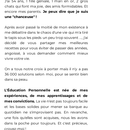
J'ai 54 ans, 1 fille géniale, 1 mari en or, 2 gros
chats qui font ma joie, des amis formidables. Et
encore mes parents.
Je peux dire que je suis
une "chanceuse" !
Après avoir passé la moitié de mon existence à
me débattre dans le chaos d'une vie qui m'a tiré
le tapis sous les pieds un peu trop souvent ..., j'ai
décidé de vous partager mes meilleures
recettes pour vous éviter de passer des années,
angoissé, à vous demander comment mieux
vivre votre vie.
On a tous notre croix à porter mais il n'y a pas
36 000 solutions selon moi, pour
se sentir bien
dans sa peau.
L'Éducation Personnelle est née de mes
expériences, de mes apprentissages et de
mes convictions.
La vie n'est pas toujours facile
et les bases solides pour mener sa barque au
quotidien ne s'improvisent pas. En revanche,
une fois qu'elles sont acquises, nous les avons
dans la poche pour toujours. Et c'est précieux,
croyez-moi !