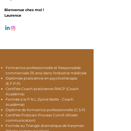
Bienvenue chez moi !
Laurence
​Formatrice professionnelle et Responsable
commerciale (15 ans) dans l'industrie médicale
Diplômée praticienne en psychothérapie
(E.F.P.P)
Certifiée Coach praticienne RNCP (Coach
Académie)
Formée à la P.N.L (Sylvie Baille - Coach
Académie)
Diplôme de formatrice professionnelle (C.S.P)
Certifiée Praticien Process Com® (Khaler
communication)
Formée au Triangle dramatique de Karpman
(Khaler communication)