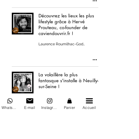
Découvrez les lieux les plus
lifestyle grâce à Hervé
Prouteau, co-founder de
caviendouvrir.fr !
Laurence Roumilhac-Godillot
La volaillère la plus
fantasque s'installe à Neuilly-
sur-Seine !
Laurence Roumilhac-Godillot
WhatsApp
E-mail
Instagram
Panier
Accueil
La divinité de la douceur
existe, elle s'appelle Virginie