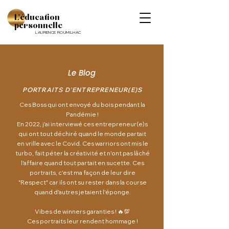
L'éducation
personnelle
LAURENCE ROUMILHAC
Le Blog
PORTRAITS D'ENTREPRENEUR(E)S
Ces Boss qui ont envoyé du bois pendant la
Pandémie !
En 2022, j'ai interviewé ces entrepreneur(e)s
qui ont tout déchiré quand le monde partait
en vrille avec le Covid. Ces warriors ont mis le
turbo, fait péter la créativité et n'ont pas lâché
l'affaire quand tout partait en sucette. Ces
portraits, c'est ma façon de leur dire
"Respect" car ils ont su rester dans la course
quand d'autres jetaient l'éponge.
Vibes de winners garanties ! 🔥💯
Ces portraits leur rendent hommage !