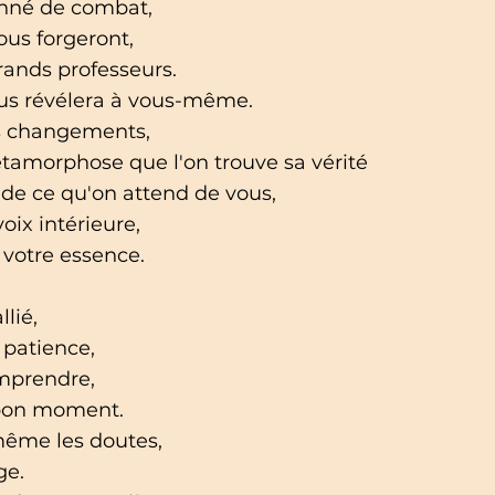
onné de combat,
us forgeront,
grands professeurs.
s révélera à vous-même.
s changements,
étamorphose que l'on trouve sa vérité
 de ce qu'on attend de vous,
oix intérieure,
 votre essence.
lié,
 patience,
omprendre,
 bon moment.
même les doutes,
ge.