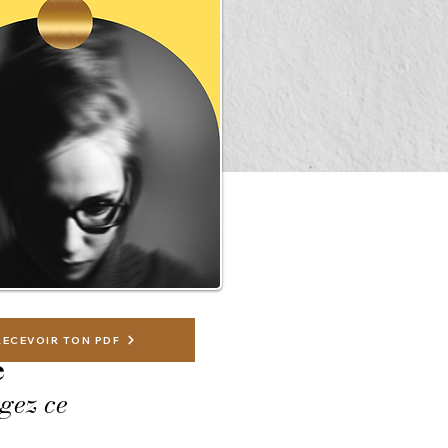
nes
RECEVOIR TON PDF
e
agez ce