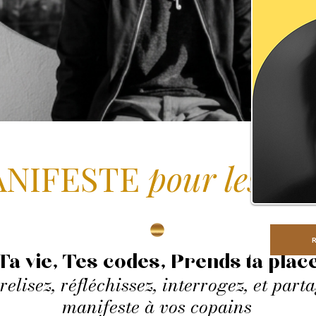
NIFESTE
pour les jeu
Ta vie, Tes codes, Prends ta plac
 relisez, réfléchissez, interrogez, et part
manifeste à vos copains